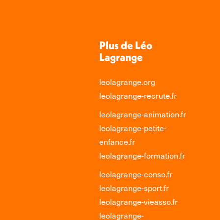
Plus de Léo
Lagrange
leolagrange.org
leolagrange-recrute.fr
leolagrange-animation.fr
leolagrange-petite-
enfance.fr
leolagrange-formation.fr
leolagrange-conso.fr
leolagrange-sport.fr
leolagrange-vieasso.fr
leolagrange-