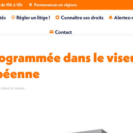
de 10h à 12h
Permanences en régions
tés
Régler un litige !
Connaître ses droits
Alertez-
Contact
ogrammée dans le viseu
péenne
 dans le viseur…