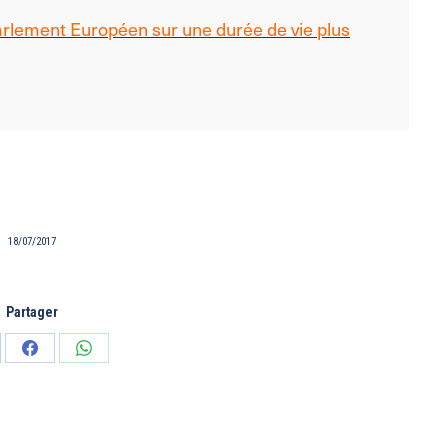
arlement Européen sur une durée de vie plus
18/07/2017
Partager
tager
Partager
Partager
sur
sur
edIn
Facebook
WhatsApp