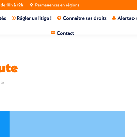
de 10h à 12h
Permanences en régions
tés
Régler un litige !
Connaître ses droits
Alertez-
Contact
ute
ute