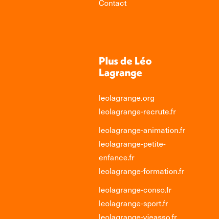
Contact
Plus de Léo
Lagrange
leolagrange.org
leolagrange-recrute.fr
leolagrange-animation.fr
leolagrange-petite-
enfance.fr
leolagrange-formation.fr
leolagrange-conso.fr
leolagrange-sport.fr
leolagrange-vieasso.fr