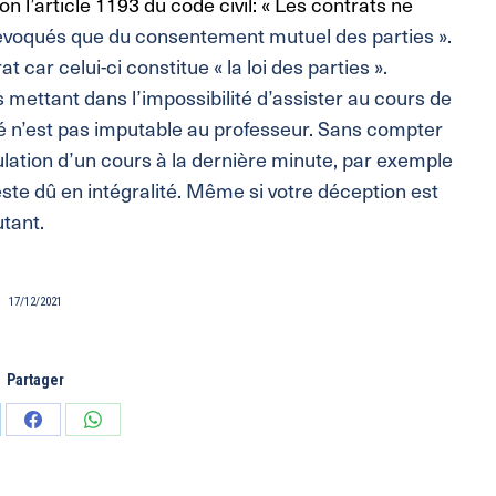
l’article 1193 du code civil: « Les contrats ne
révoqués que du consentement mutuel des parties ».
 car celui-ci constitue « la loi des parties ».
ettant dans l’impossibilité d’assister au cours de
ité n’est pas imputable au professeur. Sans compter
ulation d’un cours à la dernière minute, par exemple
te dû en intégralité. Même si votre déception est
utant.
17/12/2021
Partager
tager
Partager
Partager
sur
sur