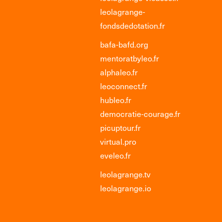
leolagrange-
fondsdedotation.fr
bafa-bafd.org
mentoratbyleo.fr
alphaleo.fr
leoconnect.fr
hubleo.fr
democratie-courage.fr
picuptour.fr
virtual.pro
eveleo.fr
leolagrange.tv
leolagrange.io