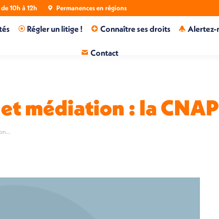
de 10h à 12h
Permanences en régions
tés
Régler un litige !
Connaître ses droits
Alertez-
Contact
et médiation : la CNAP
ion…