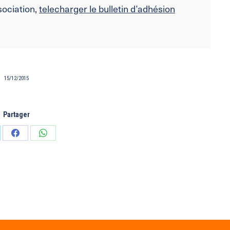
sociation,
telecharger le bulletin d’adhésion
15/12/2015
Partager
tager
Partager
Partager
sur
sur
edIn
Facebook
WhatsApp