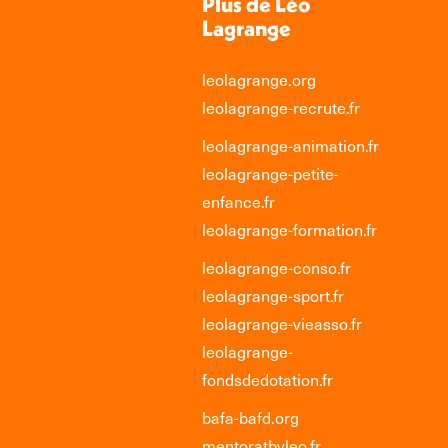
Plus de Léo
Lagrange
leolagrange.org
leolagrange-recrute.fr
leolagrange-animation.fr
leolagrange-petite-
enfance.fr
leolagrange-formation.fr
leolagrange-conso.fr
leolagrange-sport.fr
leolagrange-vieasso.fr
leolagrange-
fondsdedotation.fr
bafa-bafd.org
mentoratbyleo.fr