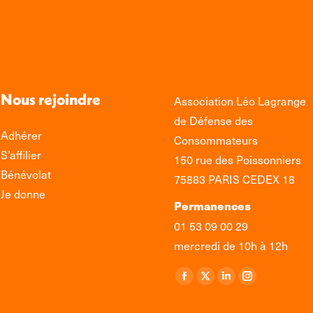
Nous rejoindre
Association Léo Lagrange
de Défense des
Adhérer
Consommateurs
S’affilier
150 rue des Poissonniers
Bénévolat
75883 PARIS CEDEX 18
Je donne
Permanences
01 53 09 00 29
mercredi de 10h à 12h
Retrouvez-nous sur :
La
La
La
La
page
page
page
page