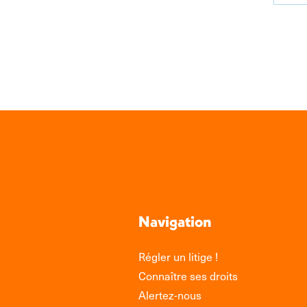
Par
sur
Link
Navigation
Régler un litige !
Connaître ses droits
Alertez-nous