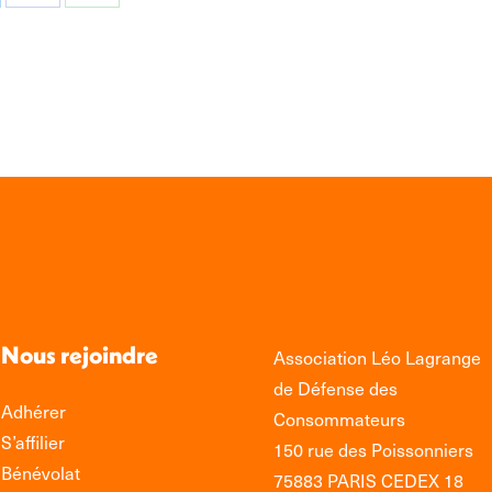
tager
Partager
Partager
sur
sur
edIn
Facebook
WhatsApp
Nous rejoindre
Association Léo Lagrange
de Défense des
Adhérer
Consommateurs
S’affilier
150 rue des Poissonniers
Bénévolat
75883 PARIS CEDEX 18