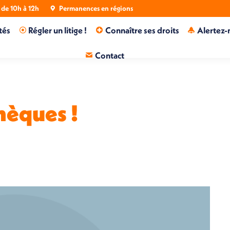
de 10h à 12h
Permanences en régions
tés
Régler un litige !
Connaître ses droits
Alertez-
Contact
hèques !