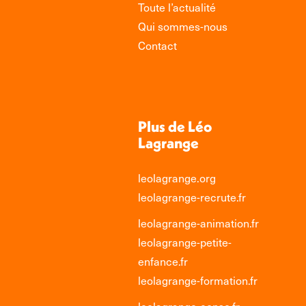
Toute l’actualité
Qui sommes-nous
Contact
Plus de Léo
Lagrange
leolagrange.org
leolagrange-recrute.fr
leolagrange-animation.fr
leolagrange-petite-
enfance.fr
leolagrange-formation.fr
leolagrange-conso.fr