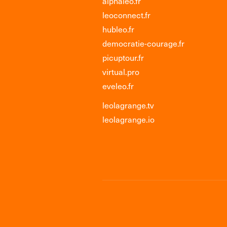
alphaleo.fr
leoconnect.fr
hubleo.fr
democratie-courage.fr
picuptour.fr
virtual.pro
eveleo.fr
leolagrange.tv
leolagrange.io