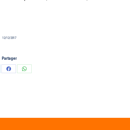
12/12/2017
Partager
tager
Partager
Partager
sur
sur
edIn
Facebook
WhatsApp