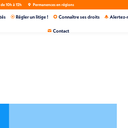
de 10h à 12h
Permanences en régions
tés
Régler un litige !
Connaître ses droits
Alertez-
Contact