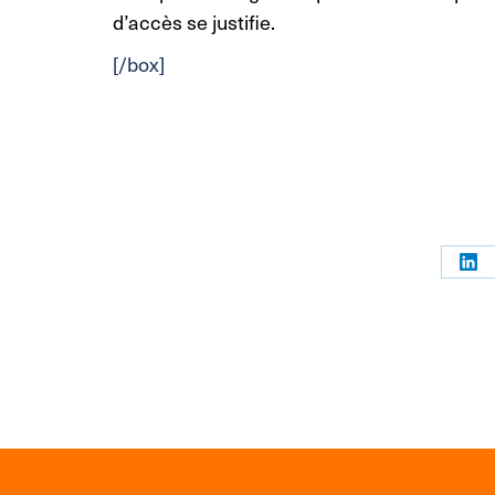
d’accès se justifie.
[/box]
Par
sur
Link