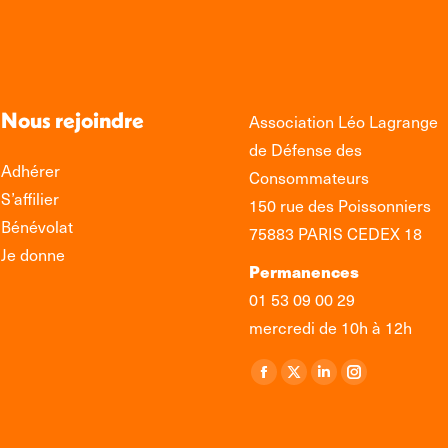
Nous rejoindre
Association Léo Lagrange
de Défense des
Adhérer
Consommateurs
S’affilier
150 rue des Poissonniers
Bénévolat
75883 PARIS CEDEX 18
Je donne
Permanences
01 53 09 00 29
mercredi de 10h à 12h
Retrouvez-nous sur :
La
La
La
La
page
page
page
page
Facebook
X
LinkedIn
Instagram