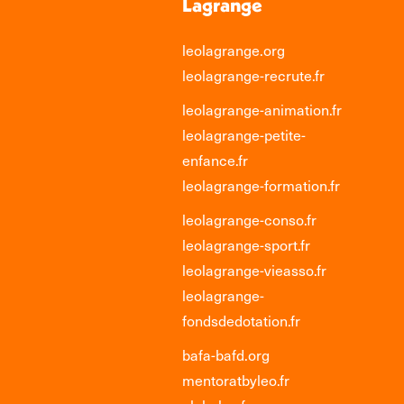
Lagrange
leolagrange.org
leolagrange-recrute.fr
leolagrange-animation.fr
leolagrange-petite-
enfance.fr
leolagrange-formation.fr
leolagrange-conso.fr
leolagrange-sport.fr
leolagrange-vieasso.fr
leolagrange-
fondsdedotation.fr
bafa-bafd.org
mentoratbyleo.fr