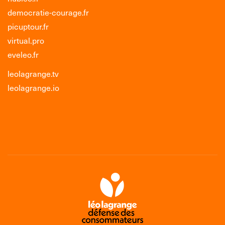
democratie-courage.fr
picuptour.fr
virtual.pro
eveleo.fr
leolagrange.tv
leolagrange.io