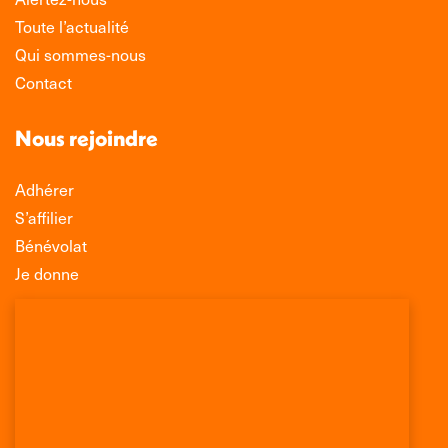
Toute l’actualité
Qui sommes-nous
Contact
Nous rejoindre
Adhérer
S’affilier
Bénévolat
Je donne
Association Léo Lagrange de Défense des
Consommateurs
150 rue des Poissonniers
75883 PARIS CEDEX 18