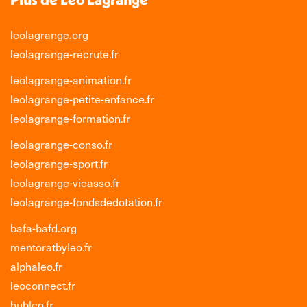
leolagrange.org
leolagrange-recrute.fr
leolagrange-animation.fr
leolagrange-petite-enfance.fr
leolagrange-formation.fr
leolagrange-conso.fr
leolagrange-sport.fr
leolagrange-vieasso.fr
leolagrange-fondsdedotation.fr
bafa-bafd.org
mentoratbyleo.fr
alphaleo.fr
leoconnect.fr
hubleo.fr