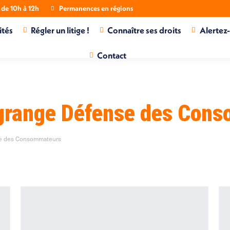
de 10h à 12h
Permanences en régions
ités
Régler un litige !
Connaître ses droits
Alertez
Contact
agrange Défense des Con
nse des Consommateurs