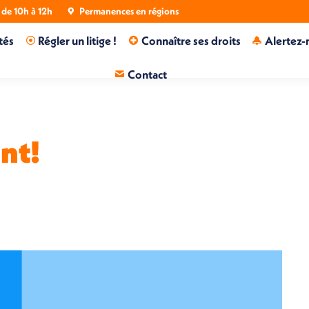
de 10h à 12h
Permanences en régions
tés
Régler un litige !
Connaître ses droits
Alertez-
Contact
nt!