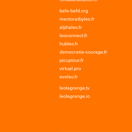
bafa-bafd.org
mentoratbyleo.fr
alphaleo.fr
leoconnect.fr
hubleo.fr
democratie-courage.fr
picuptour.fr
virtual.pro
eveleo.fr
leolagrange.tv
leolagrange.io