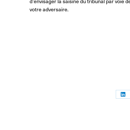
d’envisager la saisine du tribunal par voie 
votre adversaire.
Par
sur
Link