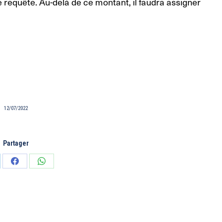
de requête. Au-delà de ce montant, il faudra assigner
12/07/2022
Partager
tager
Partager
Partager
sur
sur
edIn
Facebook
WhatsApp