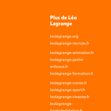
Plus de Léo
Lagrange
leolagrange.org
leolagrange-recrute.fr
leolagrange-animation.fr
leolagrange-petite-
enfance.fr
leolagrange-formation.fr
leolagrange-conso.fr
leolagrange-sport.fr
leolagrange-vieasso.fr
leolagrange-
fondsdedotation.fr