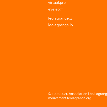
virtual.pro
eveleo.fr
leolagrange.tv
leolagrange.io
© 1998-2026 Association Léo Lagran
mouvement
leolagrange.org