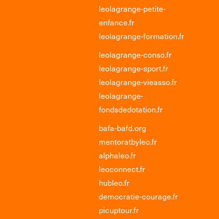
leolagrange-petite-
enfance.fr
leolagrange-formation.fr
leolagrange-conso.fr
leolagrange-sport.fr
leolagrange-vieasso.fr
leolagrange-
fondsdedotation.fr
bafa-bafd.org
mentoratbyleo.fr
alphaleo.fr
leoconnect.fr
hubleo.fr
democratie-courage.fr
picuptour.fr