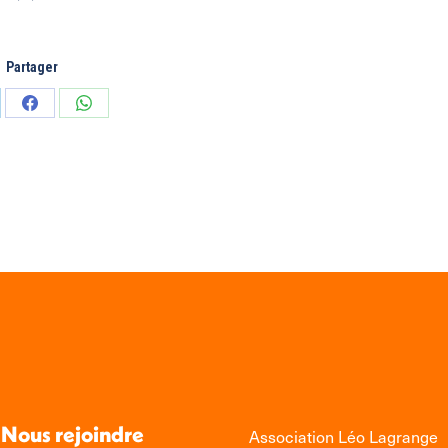
Partager
tager
Partager
Partager
sur
sur
edIn
Facebook
WhatsApp
Nous rejoindre
Association Léo Lagrange