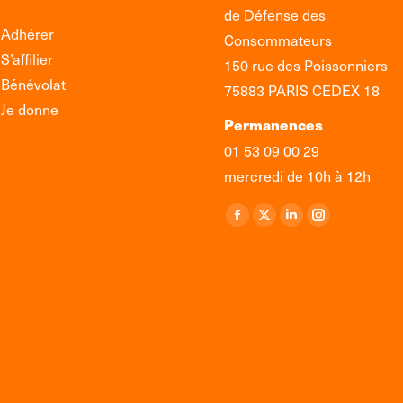
de Défense des
Adhérer
Consommateurs
S’affilier
150 rue des Poissonniers
Bénévolat
75883 PARIS CEDEX 18
Je donne
Permanences
01 53 09 00 29
mercredi de 10h à 12h
Retrouvez-nous sur :
La
La
La
La
page
page
page
page
Facebook
X
LinkedIn
Instagram
s'ouvre
s'ouvre
s'ouvre
s'ouvre
dans
dans
dans
dans
une
une
une
une
nouvelle
nouvelle
nouvelle
nouvelle
fenêtre
fenêtre
fenêtre
fenêtre