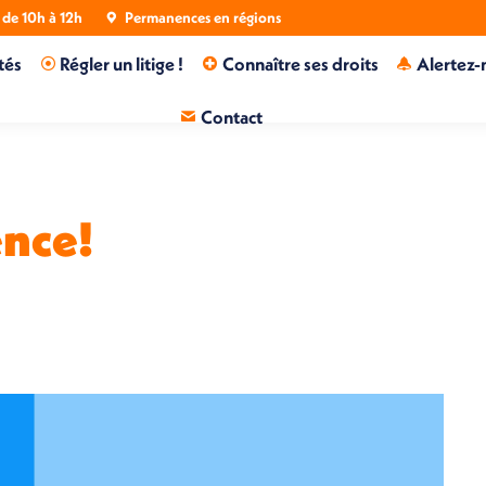
de 10h à 12h
Permanences en régions
tés
Régler un litige !
Connaître ses droits
Alertez-
Contact
ence!