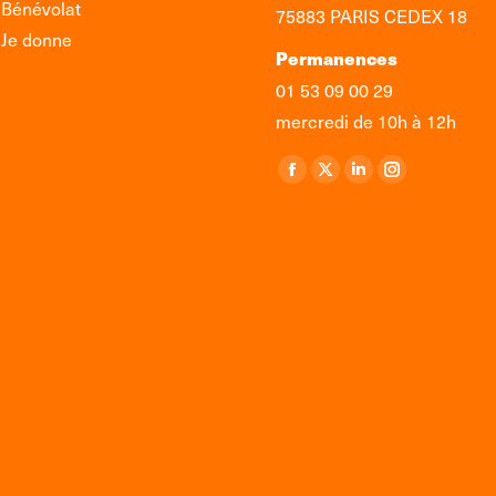
Bénévolat
75883 PARIS CEDEX 18
Je donne
Permanences
01 53 09 00 29
mercredi de 10h à 12h
Retrouvez-nous sur :
La
La
La
La
page
page
page
page
Facebook
X
LinkedIn
Instagram
s'ouvre
s'ouvre
s'ouvre
s'ouvre
dans
dans
dans
dans
une
une
une
une
nouvelle
nouvelle
nouvelle
nouvelle
fenêtre
fenêtre
fenêtre
fenêtre