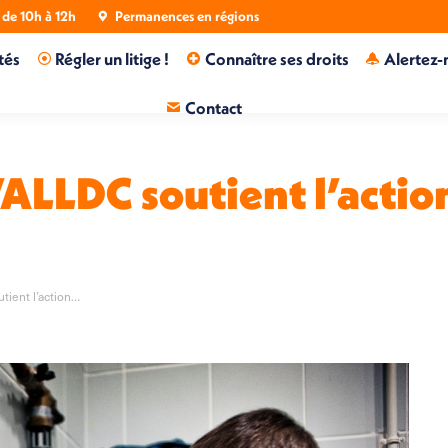
de 10h à 12h
Permanences en régions
tés
Régler un litige !
Connaître ses droits
Alertez-
Contact
’ALLDC soutient l’actio
tient l’action…