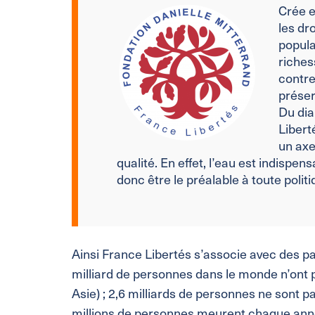
Crée e
les dr
popula
riches
contre
préser
Du dia
Libert
un axe
qualité. En effet, l’eau est indispens
donc être le préalable à toute polit
Ainsi France Libertés s’associe avec des par
milliard de personnes dans le monde n’ont p
Asie) ; 2,6 milliards de personnes ne sont 
millions de personnes meurent chaque anné