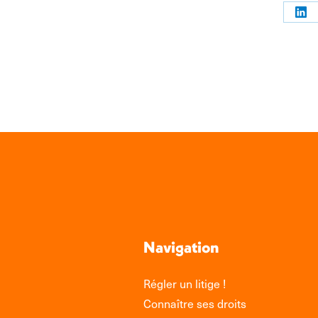
Par
sur
Link
Navigation
Régler un litige !
Connaître ses droits