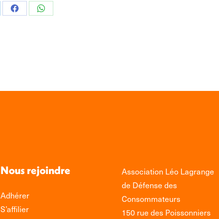
tager
Partager
Partager
sur
sur
edIn
Facebook
WhatsApp
Nous rejoindre
Association Léo Lagrange
de Défense des
Adhérer
Consommateurs
S’affilier
150 rue des Poissonniers