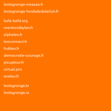
leolagrange-vieasso.fr
leolagrange-fondsdedotation.fr
bafa-bafd.org
mentoratbyleo.fr
alphaleo.fr
leoconnect.fr
hubleo.fr
democratie-courage.fr
picuptour.fr
virtual.pro
eveleo.fr
leolagrange.tv
leolagrange.io