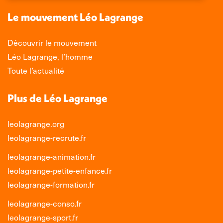
nouvelle
nouvelle
nouvelle
nouvelle
Le mouvement Léo Lagrange
fenêtre
fenêtre
fenêtre
fenêtre
Découvrir le mouvement
Léo Lagrange, l’homme
Toute l’actualité
Plus de Léo Lagrange
leolagrange.org
leolagrange-recrute.fr
leolagrange-animation.fr
leolagrange-petite-enfance.fr
leolagrange-formation.fr
leolagrange-conso.fr
leolagrange-sport.fr