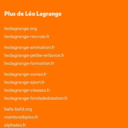
Plus de Léo Lagrange
leolagrange.org
leolagrange-recrute.fr
leolagrange-animation.fr
leolagrange-petite-enfance.fr
leolagrange-formation.fr
leolagrange-conso.fr
leolagrange-sport.fr
leolagrange-vieasso.fr
leolagrange-fondsdedotation.fr
bafa-bafd.org
mentoratbyleo.fr
alphaleo.fr