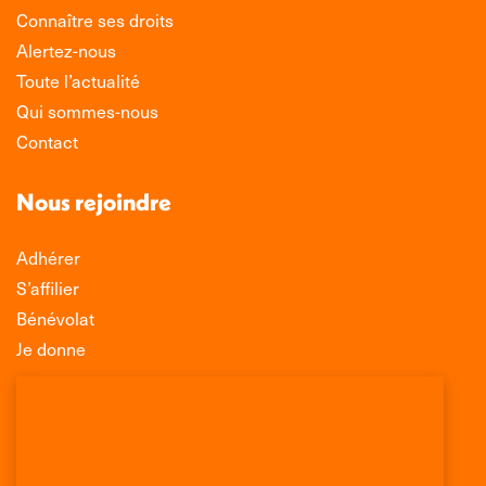
Connaître ses droits
Alertez-nous
Toute l’actualité
Qui sommes-nous
Contact
Nous rejoindre
Adhérer
S’affilier
Bénévolat
Je donne
Association Léo Lagrange de Défense des
Consommateurs
150 rue des Poissonniers