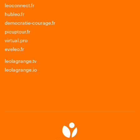
leoconnect.fr
hubleo.fr
democratie-courage.fr
picuptour.fr
virtual.pro
eveleo.fr
leolagrange.tv
leolagrange.io