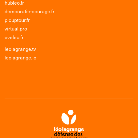
hubleo.fr
democratie-courage.fr
picuptour.fr
virtual.pro
eveleo.fr
leolagrange.tv
leolagrange.io