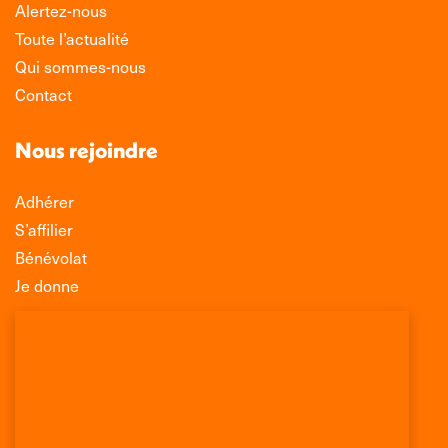
Alertez-nous
Toute l’actualité
Qui sommes-nous
Contact
Nous rejoindre
Adhérer
S’affilier
Bénévolat
Je donne
Association Léo Lagrange de Défense des
Consommateurs
150 rue des Poissonniers
75883 PARIS CEDEX 18