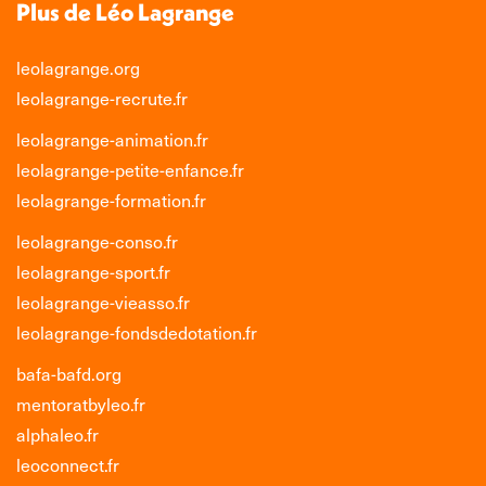
Plus de Léo Lagrange
leolagrange.org
leolagrange-recrute.fr
leolagrange-animation.fr
leolagrange-petite-enfance.fr
leolagrange-formation.fr
leolagrange-conso.fr
leolagrange-sport.fr
leolagrange-vieasso.fr
leolagrange-fondsdedotation.fr
bafa-bafd.org
mentoratbyleo.fr
alphaleo.fr
leoconnect.fr