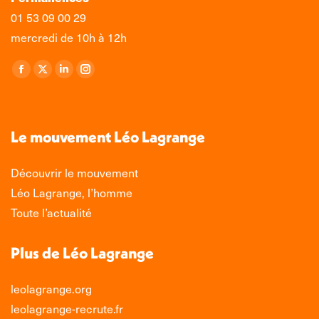
01 53 09 00 29
mercredi de 10h à 12h
Retrouvez-nous sur :
La
La
La
La
page
page
page
page
Facebook
X
LinkedIn
Instagram
s'ouvre
s'ouvre
s'ouvre
s'ouvre
Le mouvement Léo Lagrange
dans
dans
dans
dans
une
une
une
une
Découvrir le mouvement
nouvelle
nouvelle
nouvelle
nouvelle
Léo Lagrange, l’homme
fenêtre
fenêtre
fenêtre
fenêtre
Toute l’actualité
Plus de Léo Lagrange
leolagrange.org
leolagrange-recrute.fr