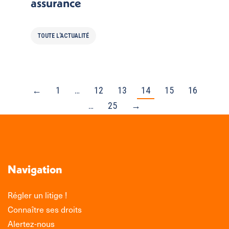
assurance
TOUTE L'ACTUALITÉ
←
1
…
12
13
14
15
16
…
25
→
Navigation
Régler un litige !
Connaître ses droits
Alertez-nous