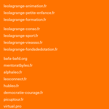
leolagrange-animation.fr
leolagrange-petite-enfance.fr
leolagrange-formation.fr
leolagrange-conso.fr
leolagrange-sport.fr
leolagrange-vieasso.fr
leolagrange-fondsdedotation.fr
bafa-bafd.org
mentoratbyleo.fr
alphaleo.fr
leoconnect.fr
hubleo.fr
democratie-courage.fr
picuptour.fr
virtual.pro