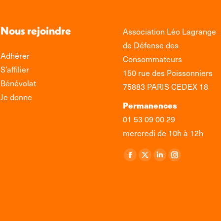
Nous rejoindre
Association Léo Lagrange
de Défense des
Adhérer
Consommateurs
S’affilier
150 rue des Poissonniers
Bénévolat
75883 PARIS CEDEX 18
Je donne
Permanences
01 53 09 00 29
mercredi de 10h à 12h
Retrouvez-nous sur :
La
La
La
La
page
page
page
page
Facebook
X
LinkedIn
Instagram
s'ouvre
s'ouvre
s'ouvre
s'ouvre
dans
dans
dans
dans