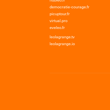
democratie-courage.fr
picuptour.fr
virtual.pro
eveleo.fr
leolagrange.tv
leolagrange.io