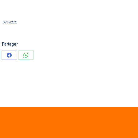
04/06/2020
Partager
tager
Partager
Partager
sur
sur
edIn
Facebook
WhatsApp