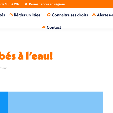
de 10h à 12h
Permanences en régions
tés
Régler un litige !
Connaître ses droits
Alertez-
Contact
és à l’eau!
’eau!