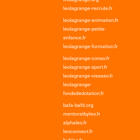
leolagrange-recrute.fr
leolagrange-animation.fr
leolagrange-petite-
enfance.fr
leolagrange-formation.fr
leolagrange-conso.fr
leolagrange-sport.fr
leolagrange-vieasso.fr
leolagrange-
fondsdedotation.fr
bafa-bafd.org
mentoratbyleo.fr
alphaleo.fr
leoconnect.fr
hubleo.fr