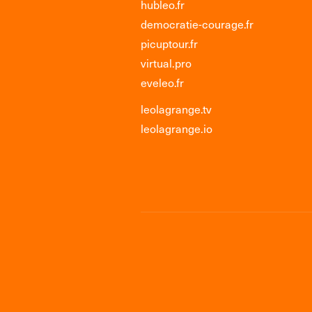
hubleo.fr
democratie-courage.fr
picuptour.fr
virtual.pro
eveleo.fr
leolagrange.tv
leolagrange.io