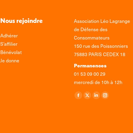
Nous rejoindre
Association Léo Lagrange
de Défense des
Adhérer
Consommateurs
S’affilier
150 rue des Poissonniers
Bénévolat
75883 PARIS CEDEX 18
Je donne
Permanences
01 53 09 00 29
mercredi de 10h à 12h
Retrouvez-nous sur :
La
La
La
La
page
page
page
page
Facebook
X
LinkedIn
Instagram
s'ouvre
s'ouvre
s'ouvre
s'ouvre
dans
dans
dans
dans