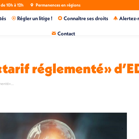
de 10h à 12h
Permanences en régions
tés
Régler un litige !
Connaître ses droits
Alertez-
Contact
e «tarif réglementé» d’E
lementé»…