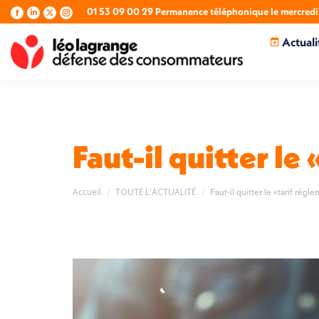
01 53 09 00 29 Permanence téléphonique le mercredi 
La
La
La
La
page
page
page
page
Actuali
Facebook
LinkedIn
X
Instagram
s'ouvre
s'ouvre
s'ouvre
s'ouvre
dans
dans
dans
dans
une
une
une
une
nouvelle
nouvelle
nouvelle
nouvelle
fenêtre
fenêtre
fenêtre
fenêtre
Faut-il quitter l
Vous êtes ici :
Accueil
TOUTE L'ACTUALITÉ
Faut-il quitter le «tarif rég