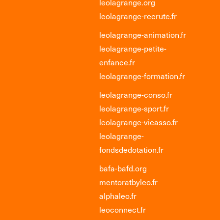
leolagrange.org
leolagrange-recrute.fr
leolagrange-animation.fr
leolagrange-petite-
enfance.fr
leolagrange-formation.fr
leolagrange-conso.fr
leolagrange-sport.fr
leolagrange-vieasso.fr
leolagrange-
fondsdedotation.fr
bafa-bafd.org
mentoratbyleo.fr
alphaleo.fr
leoconnect.fr