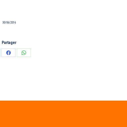
30/06/2016
Partager
tager
Partager
Partager
sur
sur
edIn
Facebook
WhatsApp