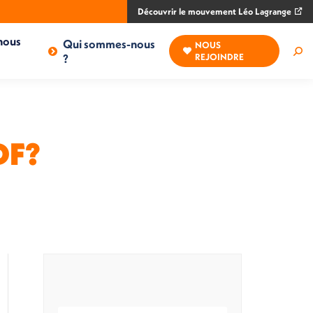
Découvrir le mouvement Léo Lagrange
nous
Qui sommes-nous
NOUS
Rec
?
REJOINDRE
:
DF?