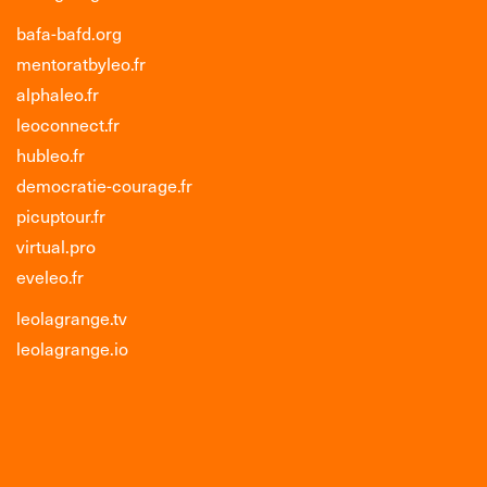
bafa-bafd.org
mentoratbyleo.fr
alphaleo.fr
leoconnect.fr
hubleo.fr
democratie-courage.fr
picuptour.fr
virtual.pro
eveleo.fr
leolagrange.tv
leolagrange.io