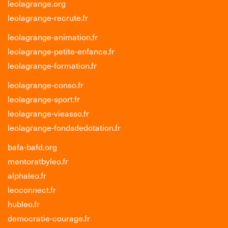
leolagrange.org
leolagrange-recrute.fr
leolagrange-animation.fr
leolagrange-petite-enfance.fr
leolagrange-formation.fr
leolagrange-conso.fr
leolagrange-sport.fr
leolagrange-vieasso.fr
leolagrange-fondsdedotation.fr
bafa-bafd.org
mentoratbyleo.fr
alphaleo.fr
leoconnect.fr
hubleo.fr
democratie-courage.fr