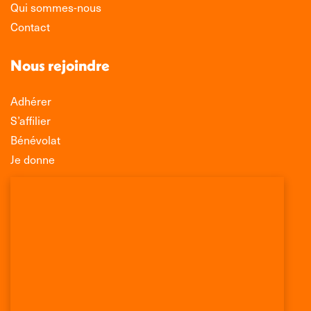
Qui sommes-nous
Contact
Nous rejoindre
Adhérer
S’affilier
Bénévolat
Je donne
Association Léo Lagrange de Défense des
Consommateurs
150 rue des Poissonniers
75883 PARIS CEDEX 18
Permanences
01 53 09 00 29