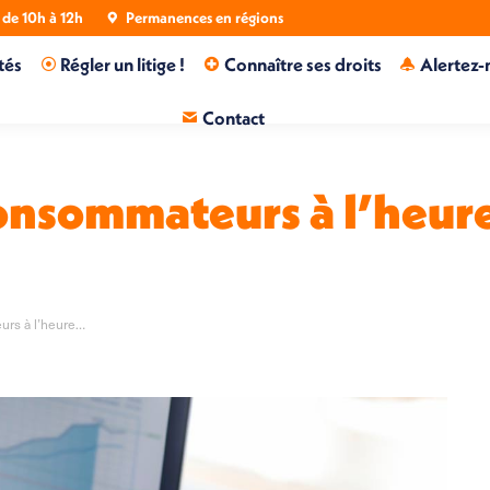
de 10h à 12h
Permanences en régions
tés
Régler un litige !
Connaître ses droits
Alertez-
Contact
onsommateurs à l’heure
urs à l’heure…