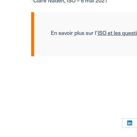
*Clare Naden, ISO – 5 mai 2021
En savoir plus sur l’
ISO et les ques
Par
sur