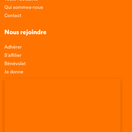
Qui sommes-nous
Contact
Nous rejoindre
Adhérer
S’affilier
Bénévolat
Je donne
Association Léo Lagrange de Défense des
Consommateurs
150 rue des Poissonniers
75883 PARIS CEDEX 18
Permanences