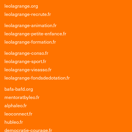
leolagrange.org
leolagrange-recrute.fr
leolagrange-animation.fr
leolagrange-petite-enfance.fr
leolagrange-formation.fr
leolagrange-conso.fr
leolagrange-sport.fr
leolagrange-vieasso.fr
leolagrange-fondsdedotation.fr
bafa-bafd.org
mentoratbyleo.fr
alphaleo.fr
leoconnect.fr
hubleo.fr
democratie-courage.fr