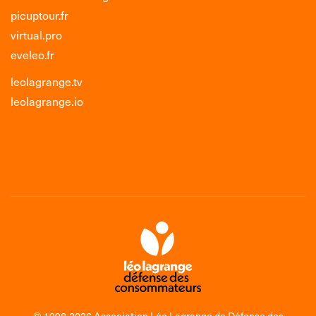
picuptour.fr
virtual.pro
eveleo.fr
leolagrange.tv
leolagrange.io
© 1998-2026 Association Léo Lagrange de Défense des