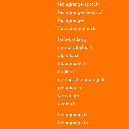
leolagrange-sport.fr
leolagrange-vieasso.fr
leolagrange-
fondsdedotation.fr
bafa-bafd.org
mentoratbyleo.fr
alphaleo.fr
leoconnect.fr
hubleo.fr
democratie-courage.fr
picuptour.fr
virtual.pro
eveleo.fr
leolagrange.tv
leolagrange.io