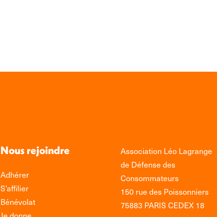
sur
sur
edIn
Facebook
WhatsApp
Nous rejoindre
Association Léo Lagrange
de Défense des
Adhérer
Consommateurs
S’affilier
150 rue des Poissonniers
Bénévolat
75883 PARIS CEDEX 18
Je donne