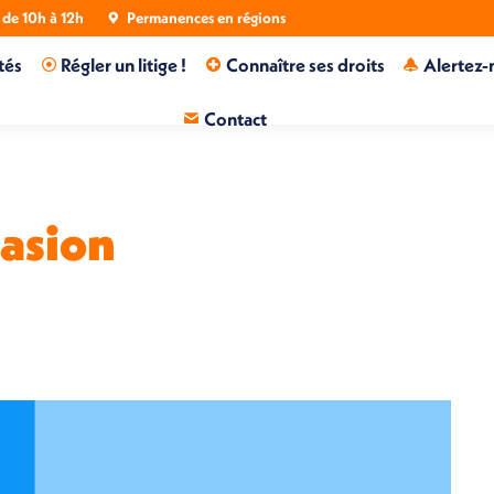
de 10h à 12h
Permanences en régions
tés
Régler un litige !
Connaître ses droits
Alertez-
Contact
casion