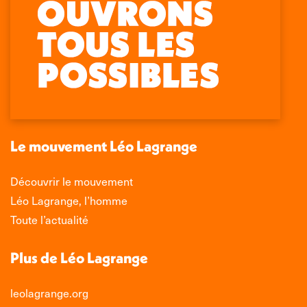
Retrouvez-nous sur :
La
La
La
La
page
page
page
page
Facebook
X
LinkedIn
Instagram
s'ouvre
s'ouvre
s'ouvre
s'ouvre
dans
dans
dans
dans
une
une
une
une
nouvelle
nouvelle
nouvelle
nouvelle
Le mouvement Léo Lagrange
fenêtre
fenêtre
fenêtre
fenêtre
Découvrir le mouvement
Léo Lagrange, l’homme
Toute l’actualité
Plus de Léo Lagrange
leolagrange.org