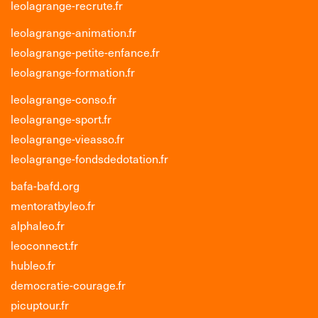
leolagrange-recrute.fr
leolagrange-animation.fr
leolagrange-petite-enfance.fr
leolagrange-formation.fr
leolagrange-conso.fr
leolagrange-sport.fr
leolagrange-vieasso.fr
leolagrange-fondsdedotation.fr
bafa-bafd.org
mentoratbyleo.fr
alphaleo.fr
leoconnect.fr
hubleo.fr
democratie-courage.fr
picuptour.fr