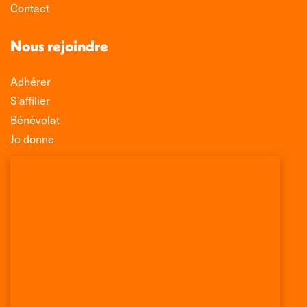
Contact
Nous rejoindre
Adhérer
S’affilier
Bénévolat
Je donne
Association Léo Lagrange de Défense des
Consommateurs
150 rue des Poissonniers
75883 PARIS CEDEX 18
Permanences
01 53 09 00 29
mercredi de 10h à 12h