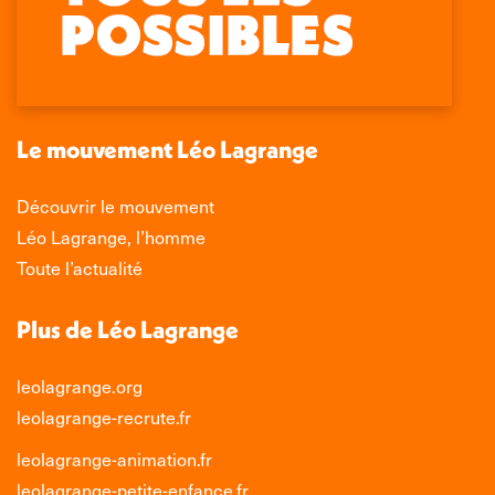
Facebook
X
LinkedIn
Instagram
s'ouvre
s'ouvre
s'ouvre
s'ouvre
dans
dans
dans
dans
une
une
une
une
nouvelle
nouvelle
nouvelle
nouvelle
Le mouvement Léo Lagrange
fenêtre
fenêtre
fenêtre
fenêtre
Découvrir le mouvement
Léo Lagrange, l’homme
Toute l’actualité
Plus de Léo Lagrange
leolagrange.org
leolagrange-recrute.fr
leolagrange-animation.fr
leolagrange-petite-enfance.fr