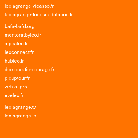
leolagrange-vieasso.fr
leolagrange-fondsdedotation.fr
bafa-bafd.org
mentoratbyleo.fr
alphaleo.fr
leoconnect.fr
hubleo.fr
democratie-courage.fr
picuptour.fr
virtual.pro
eveleo.fr
leolagrange.tv
leolagrange.io