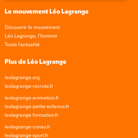
nouvelle
nouvelle
nouvelle
nouvelle
Le mouvement Léo Lagrange
fenêtre
fenêtre
fenêtre
fenêtre
Découvrir le mouvement
Léo Lagrange, l’homme
Toute l’actualité
Plus de Léo Lagrange
leolagrange.org
leolagrange-recrute.fr
leolagrange-animation.fr
leolagrange-petite-enfance.fr
leolagrange-formation.fr
leolagrange-conso.fr
leolagrange-sport.fr