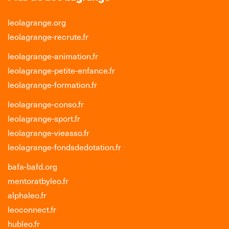
leolagrange.org
leolagrange-recrute.fr
leolagrange-animation.fr
leolagrange-petite-enfance.fr
leolagrange-formation.fr
leolagrange-conso.fr
leolagrange-sport.fr
leolagrange-vieasso.fr
leolagrange-fondsdedotation.fr
bafa-bafd.org
mentoratbyleo.fr
alphaleo.fr
leoconnect.fr
hubleo.fr