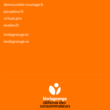
democratie-courage.fr
picuptour.fr
virtual.pro
eveleo.fr
leolagrange.tv
leolagrange.io