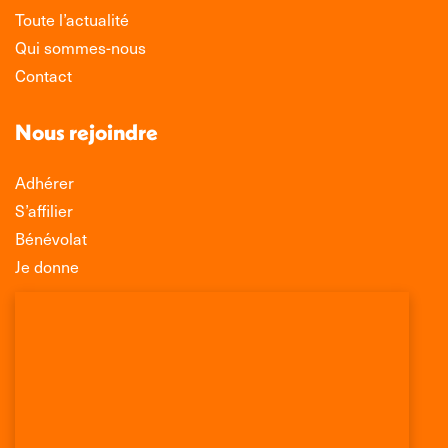
Toute l’actualité
Qui sommes-nous
Contact
Nous rejoindre
Adhérer
S’affilier
Bénévolat
Je donne
Association Léo Lagrange de Défense des
Consommateurs
150 rue des Poissonniers
75883 PARIS CEDEX 18
Permanences