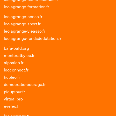
leolagrange-formation.fr
leolagrange-conso.fr
leolagrange-sport.fr
leolagrange-vieasso.fr
leolagrange-fondsdedotation.fr
bafa-bafd.org
mentoratbyleo.fr
alphaleo.fr
leoconnect.fr
hubleo.fr
democratie-courage.fr
picuptour.fr
virtual.pro
eveleo.fr
leolagrange.tv