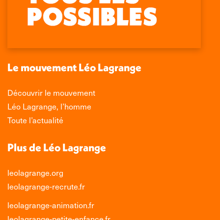
Facebook
X
LinkedIn
Instagram
s'ouvre
s'ouvre
s'ouvre
s'ouvre
dans
dans
dans
dans
une
une
une
une
nouvelle
nouvelle
nouvelle
nouvelle
Le mouvement Léo Lagrange
fenêtre
fenêtre
fenêtre
fenêtre
Découvrir le mouvement
Léo Lagrange, l’homme
Toute l’actualité
Plus de Léo Lagrange
leolagrange.org
leolagrange-recrute.fr
leolagrange-animation.fr
leolagrange-petite-enfance.fr