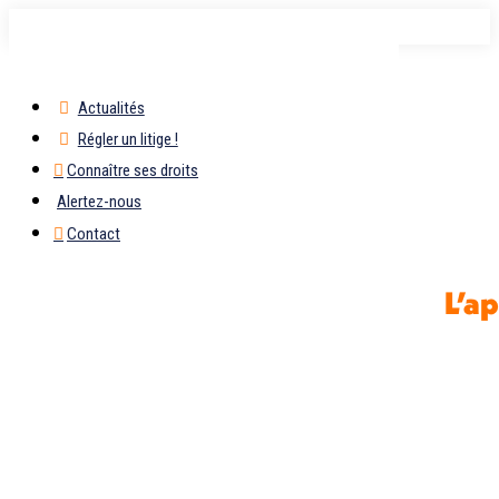
Passer
au
contenu
Actualités
Régler un litige !
Connaître ses droits
Alertez-nous
Contact
L’a