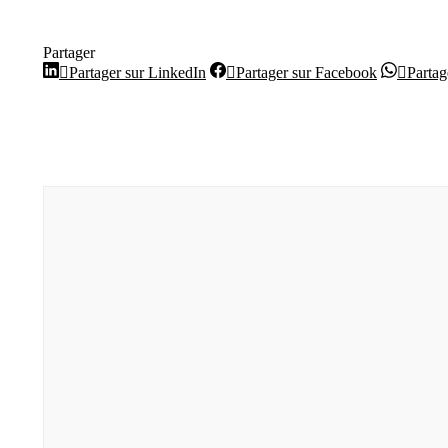
Partager
Partager
Partager
Partager sur LinkedIn
Partager sur Facebook
Parta
sur
sur
LinkedIn
Facebook