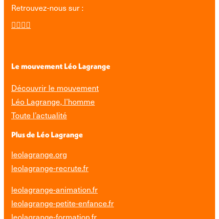
Retrouvez-nous sur :
La
La
La
La
page
page
page
page
Facebook
X
LinkedIn
Instagram
s'ouvre
s'ouvre
s'ouvre
s'ouvre
dans
dans
dans
dans
Le mouvement Léo Lagrange
une
une
une
une
nouvelle
nouvelle
nouvelle
nouvelle
Découvrir le mouvement
fenêtre
fenêtre
fenêtre
fenêtre
Léo Lagrange, l’homme
Toute l’actualité
Plus de Léo Lagrange
leolagrange.org
leolagrange-recrute.fr
leolagrange-animation.fr
leolagrange-petite-enfance.fr
leolagrange-formation.fr