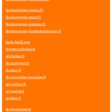
leolagrange-conso.fr
leolagrange-sport.fr
leolagrange-vieasso.fr
leolagrange-fondsdedotation.fr
bafa-bafd.org
mentoratbyleo.fr
alphaleo.fr
leoconnect.fr
hubleo.fr
democratie-courage.fr
picuptour.fr
virtual.pro
eveleo.fr
leolagrange.tv