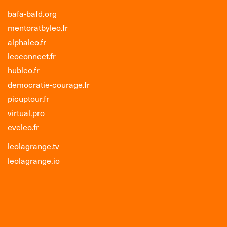
bafa-bafd.org
mentoratbyleo.fr
alphaleo.fr
leoconnect.fr
hubleo.fr
democratie-courage.fr
picuptour.fr
virtual.pro
eveleo.fr
leolagrange.tv
leolagrange.io