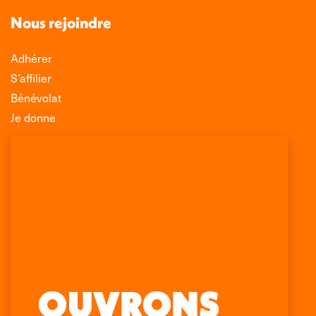
Nous rejoindre
Adhérer
S’affilier
Bénévolat
Je donne
Association Léo Lagrange de Défense des
Consommateurs
150 rue des Poissonniers
75883 PARIS CEDEX 18
Permanences
01 53 09 00 29
mercredi de 10h à 12h
Retrouvez-nous sur :