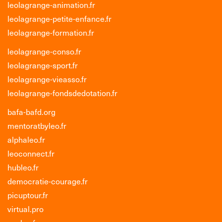
leolagrange-animation.fr
leolagrange-petite-enfance.fr
leolagrange-formation.fr
leolagrange-conso.fr
leolagrange-sport.fr
leolagrange-vieasso.fr
leolagrange-fondsdedotation.fr
bafa-bafd.org
mentoratbyleo.fr
alphaleo.fr
leoconnect.fr
hubleo.fr
democratie-courage.fr
picuptour.fr
virtual.pro