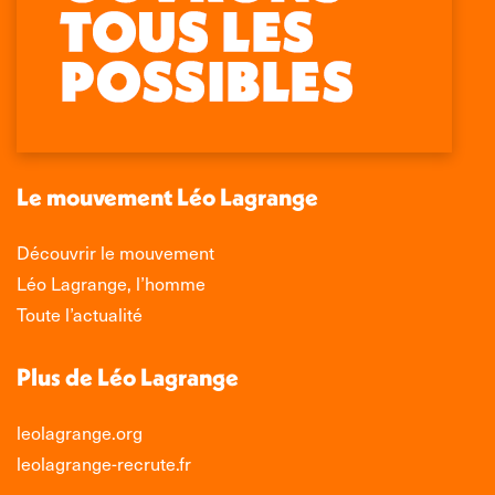
La
La
La
La
page
page
page
page
Facebook
X
LinkedIn
Instagram
s'ouvre
s'ouvre
s'ouvre
s'ouvre
dans
dans
dans
dans
une
une
une
une
nouvelle
nouvelle
nouvelle
nouvelle
Le mouvement Léo Lagrange
fenêtre
fenêtre
fenêtre
fenêtre
Découvrir le mouvement
Léo Lagrange, l’homme
Toute l’actualité
Plus de Léo Lagrange
leolagrange.org
leolagrange-recrute.fr