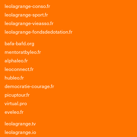
leolagrange-conso.fr
leolagrange-sport.fr
leolagrange-vieasso.fr
leolagrange-fondsdedotation.fr
bafa-bafd.org
mentoratbyleo.fr
alphaleo.fr
leoconnect.fr
hubleo.fr
democratie-courage.fr
picuptour.fr
virtual.pro
eveleo.fr
leolagrange.tv
leolagrange.io