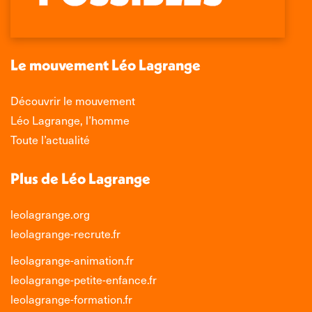
s'ouvre
s'ouvre
s'ouvre
s'ouvre
dans
dans
dans
dans
une
une
une
une
nouvelle
nouvelle
nouvelle
nouvelle
Le mouvement Léo Lagrange
fenêtre
fenêtre
fenêtre
fenêtre
Découvrir le mouvement
Léo Lagrange, l’homme
Toute l’actualité
Plus de Léo Lagrange
leolagrange.org
leolagrange-recrute.fr
leolagrange-animation.fr
leolagrange-petite-enfance.fr
leolagrange-formation.fr