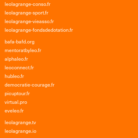
leolagrange-conso.fr
leolagrange-sport.fr
leolagrange-vieasso.fr
leolagrange-fondsdedotation.fr
bafa-bafd.org
mentoratbyleo.fr
alphaleo.fr
leoconnect.fr
hubleo.fr
democratie-courage.fr
picuptour.fr
virtual.pro
eveleo.fr
leolagrange.tv
leolagrange.io