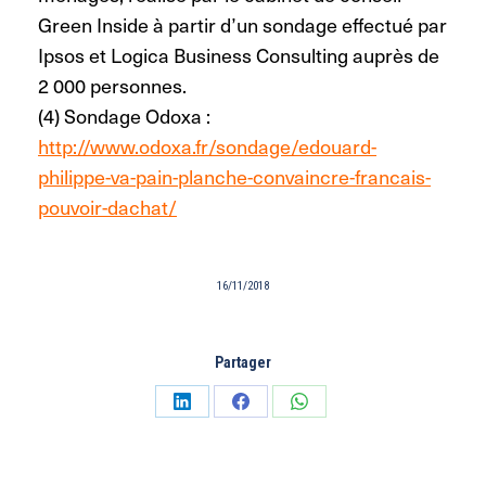
Green Inside à partir d’un sondage effectué par
Ipsos et Logica Business Consulting auprès de
2 000 personnes.
(4) Sondage Odoxa :
http://www.odoxa.fr/sondage/edouard-
philippe-va-pain-planche-convaincre-francais-
pouvoir-dachat/
16/11/2018
Partager
Partager
Partager
Partager
sur
sur
sur
LinkedIn
Facebook
WhatsApp