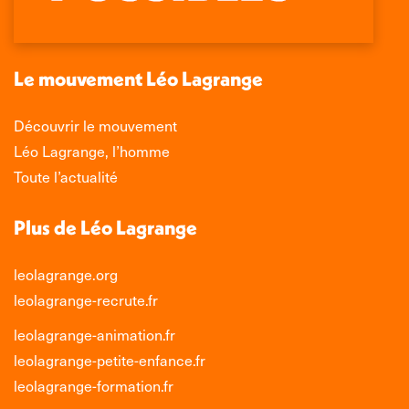
dans
dans
dans
dans
une
une
une
une
nouvelle
nouvelle
nouvelle
nouvelle
Le mouvement Léo Lagrange
fenêtre
fenêtre
fenêtre
fenêtre
Découvrir le mouvement
Léo Lagrange, l’homme
Toute l’actualité
Plus de Léo Lagrange
leolagrange.org
leolagrange-recrute.fr
leolagrange-animation.fr
leolagrange-petite-enfance.fr
leolagrange-formation.fr