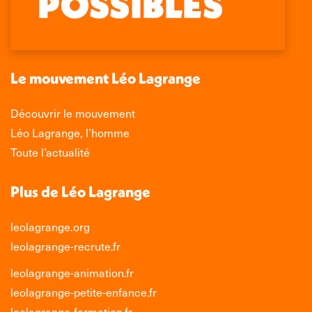
s'ouvre
s'ouvre
s'ouvre
s'ouvre
dans
dans
dans
dans
une
une
une
une
nouvelle
nouvelle
nouvelle
nouvelle
Le mouvement Léo Lagrange
fenêtre
fenêtre
fenêtre
fenêtre
Découvrir le mouvement
Léo Lagrange, l’homme
Toute l’actualité
Plus de Léo Lagrange
leolagrange.org
leolagrange-recrute.fr
leolagrange-animation.fr
leolagrange-petite-enfance.fr
leolagrange-formation.fr