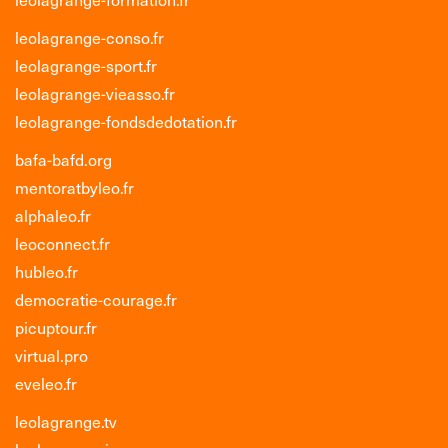
leolagrange-conso.fr
leolagrange-sport.fr
leolagrange-vieasso.fr
leolagrange-fondsdedotation.fr
bafa-bafd.org
mentoratbyleo.fr
alphaleo.fr
leoconnect.fr
hubleo.fr
democratie-courage.fr
picuptour.fr
virtual.pro
eveleo.fr
leolagrange.tv