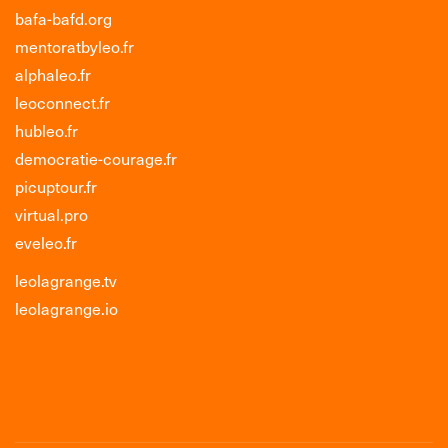
bafa-bafd.org
mentoratbyleo.fr
alphaleo.fr
leoconnect.fr
hubleo.fr
democratie-courage.fr
picuptour.fr
virtual.pro
eveleo.fr
leolagrange.tv
leolagrange.io