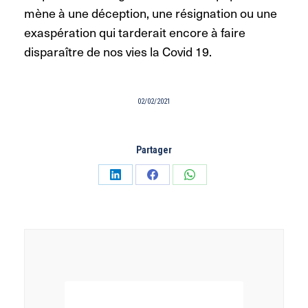
mène à une déception, une résignation ou une
exaspération qui tarderait encore à faire
disparaître de nos vies la Covid 19.
02/02/2021
Partager
Partager
Partager
Partager
sur
sur
sur
LinkedIn
Facebook
WhatsApp