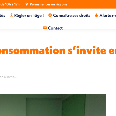
de 10h à 12h
Permanences en régions
tés
Régler un litige !
Connaître ses droits
Alertez-
Contact
consommation s’invite e
on s’invite…