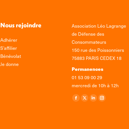
Nous rejoindre
Association Léo Lagrange
de Défense des
Adhérer
Consommateurs
S’affilier
150 rue des Poissonniers
Bénévolat
75883 PARIS CEDEX 18
Je donne
Permanences
01 53 09 00 29
mercredi de 10h à 12h
Retrouvez-nous sur :
La
La
La
La
page
page
page
page
Facebook
X
LinkedIn
Instagram
s'ouvre
s'ouvre
s'ouvre
s'ouvre