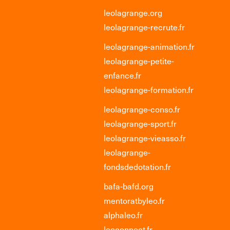
leolagrange.org
leolagrange-recrute.fr
leolagrange-animation.fr
leolagrange-petite-
enfance.fr
leolagrange-formation.fr
leolagrange-conso.fr
leolagrange-sport.fr
leolagrange-vieasso.fr
leolagrange-
fondsdedotation.fr
bafa-bafd.org
mentoratbyleo.fr
alphaleo.fr
leoconnect.fr