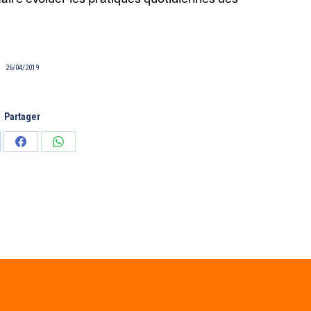
26/04/2019
Partager
tager
Partager
Partager
sur
sur
edIn
Facebook
WhatsApp