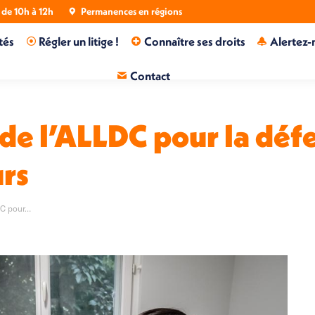
de 10h à 12h
Permanences en régions
tés
Régler un litige !
Connaître ses droits
Alertez-
Contact
e l’ALLDC pour la défe
rs
DC pour…