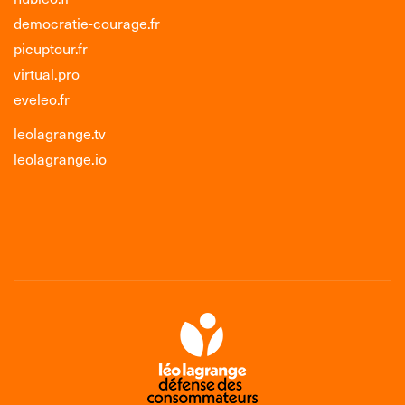
democratie-courage.fr
picuptour.fr
virtual.pro
eveleo.fr
leolagrange.tv
leolagrange.io