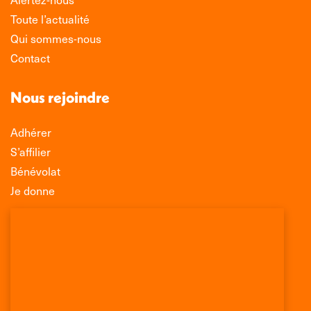
Toute l’actualité
Qui sommes-nous
Contact
Nous rejoindre
Adhérer
S’affilier
Bénévolat
Je donne
Association Léo Lagrange de Défense des
Consommateurs
150 rue des Poissonniers
75883 PARIS CEDEX 18