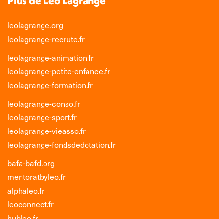
Plus de Léo Lagrange
leolagrange.org
leolagrange-recrute.fr
leolagrange-animation.fr
leolagrange-petite-enfance.fr
leolagrange-formation.fr
leolagrange-conso.fr
leolagrange-sport.fr
leolagrange-vieasso.fr
leolagrange-fondsdedotation.fr
bafa-bafd.org
mentoratbyleo.fr
alphaleo.fr
leoconnect.fr
hubleo.fr