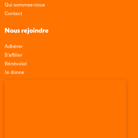
Qui sommes-nous
Contact
Nous rejoindre
Adhérer
S’affilier
Bénévolat
Je donne
Association Léo Lagrange de Défense des
Consommateurs
150 rue des Poissonniers
75883 PARIS CEDEX 18
Permanences
01 53 09 00 29