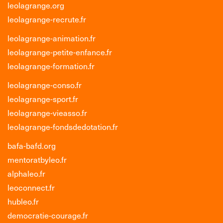
leolagrange.org
leolagrange-recrute.fr
leolagrange-animation.fr
leolagrange-petite-enfance.fr
leolagrange-formation.fr
leolagrange-conso.fr
leolagrange-sport.fr
leolagrange-vieasso.fr
leolagrange-fondsdedotation.fr
bafa-bafd.org
mentoratbyleo.fr
alphaleo.fr
leoconnect.fr
hubleo.fr
democratie-courage.fr