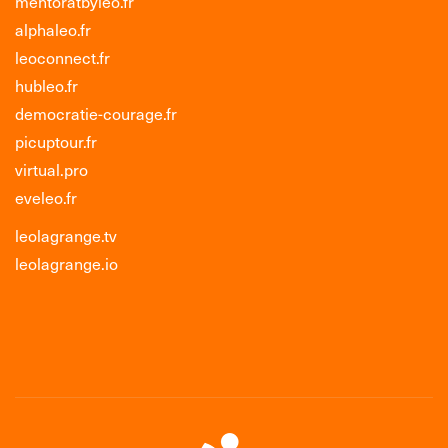
mentoratbyleo.fr
alphaleo.fr
leoconnect.fr
hubleo.fr
democratie-courage.fr
picuptour.fr
virtual.pro
eveleo.fr
leolagrange.tv
leolagrange.io