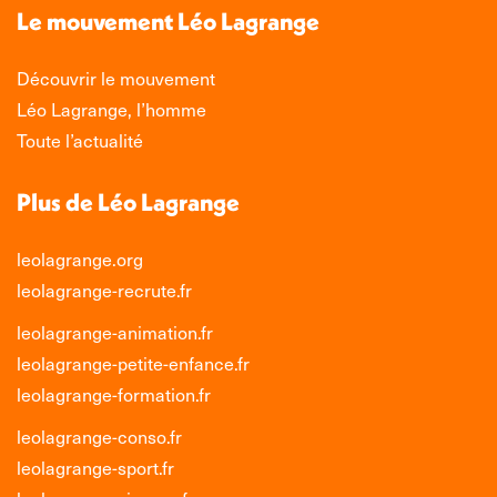
nouvelle
nouvelle
nouvelle
nouvelle
Le mouvement Léo Lagrange
fenêtre
fenêtre
fenêtre
fenêtre
Découvrir le mouvement
Léo Lagrange, l’homme
Toute l’actualité
Plus de Léo Lagrange
leolagrange.org
leolagrange-recrute.fr
leolagrange-animation.fr
leolagrange-petite-enfance.fr
leolagrange-formation.fr
leolagrange-conso.fr
leolagrange-sport.fr