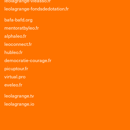
leolagrange-vieasso.fr
leolagrange-fondsdedotation.fr
bafa-bafd.org
mentoratbyleo.fr
alphaleo.fr
leoconnect.fr
hubleo.fr
democratie-courage.fr
picuptour.fr
virtual.pro
eveleo.fr
leolagrange.tv
leolagrange.io