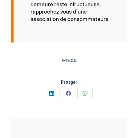
demeure reste infructueuse,
rapprochez-vous d’une
association de consommateurs.
16/05/2022
Partager
Partager
Partager
Partager
sur
sur
sur
LinkedIn
Facebook
WhatsApp