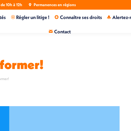
de 10h à 12h
Permanences en régions
tés
Régler un litige !
Connaître ses droits
Alertez-
Contact
nformer!
ormer!