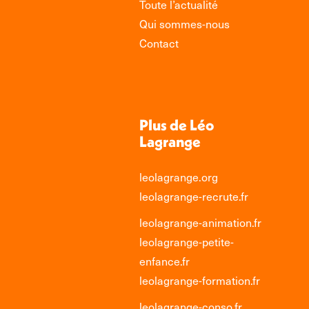
Toute l’actualité
Qui sommes-nous
Contact
Plus de Léo
Lagrange
leolagrange.org
leolagrange-recrute.fr
leolagrange-animation.fr
leolagrange-petite-
enfance.fr
leolagrange-formation.fr
leolagrange-conso.fr