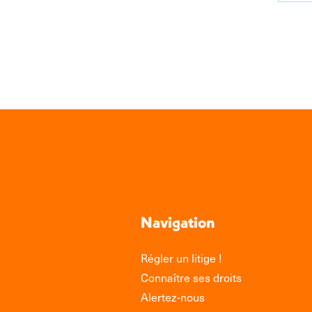
Par
sur
Link
Navigation
Régler un litige !
Connaître ses droits
Alertez-nous