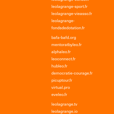
leolagrange-sport.fr
leolagrange-vieasso.fr
leolagrange-
fondsdedotation.fr
bafa-bafd.org
mentoratbyleo.fr
alphaleo.fr
leoconnect.fr
hubleo.fr
democratie-courage.fr
picuptour.fr
virtual.pro
eveleo.fr
leolagrange.tv
leolagrange.io