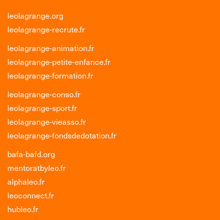
leolagrange.org
leolagrange-recrute.fr
leolagrange-animation.fr
leolagrange-petite-enfance.fr
leolagrange-formation.fr
leolagrange-conso.fr
leolagrange-sport.fr
leolagrange-vieasso.fr
leolagrange-fondsdedotation.fr
bafa-bafd.org
mentoratbyleo.fr
alphaleo.fr
leoconnect.fr
hubleo.fr