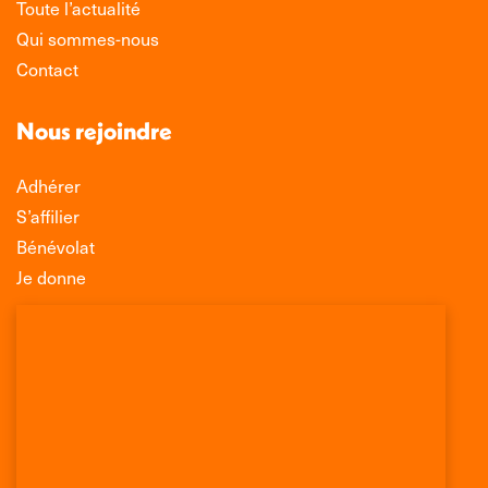
Toute l’actualité
Qui sommes-nous
Contact
Nous rejoindre
Adhérer
S’affilier
Bénévolat
Je donne
Association Léo Lagrange de Défense des
Consommateurs
150 rue des Poissonniers
75883 PARIS CEDEX 18
Permanences