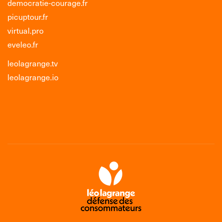
democratie-courage.fr
picuptour.fr
virtual.pro
eveleo.fr
leolagrange.tv
leolagrange.io