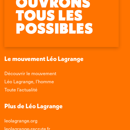
Retrouvez-nous sur :
La
La
La
La
page
page
page
page
Facebook
X
LinkedIn
Instagram
s'ouvre
s'ouvre
s'ouvre
s'ouvre
dans
dans
dans
dans
une
une
une
une
nouvelle
nouvelle
nouvelle
nouvelle
Le mouvement Léo Lagrange
fenêtre
fenêtre
fenêtre
fenêtre
Découvrir le mouvement
Léo Lagrange, l’homme
Toute l’actualité
Plus de Léo Lagrange
leolagrange.org
leolagrange-recrute.fr