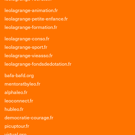
leolagrange-animation.fr
leolagrange-petite-enfance.fr
leolagrange-formation.fr
leolagrange-conso.fr
leolagrange-sport.fr
leolagrange-vieasso.fr
leolagrange-fondsdedotation.fr
bafa-bafd.org
mentoratbyleo.fr
alphaleo.fr
leoconnect.fr
hubleo.fr
democratie-courage.fr
picuptour.fr
virtual.pro