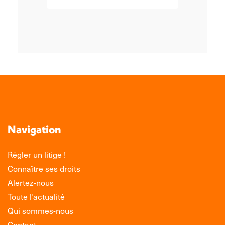
Navigation
Régler un litige !
Connaître ses droits
Alertez-nous
Toute l’actualité
Qui sommes-nous
Contact