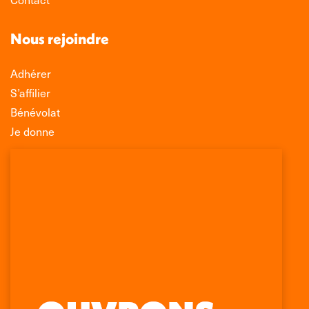
Nous rejoindre
Adhérer
S’affilier
Bénévolat
Je donne
Association Léo Lagrange de Défense des
Consommateurs
150 rue des Poissonniers
75883 PARIS CEDEX 18
Permanences
01 53 09 00 29
mercredi de 10h à 12h