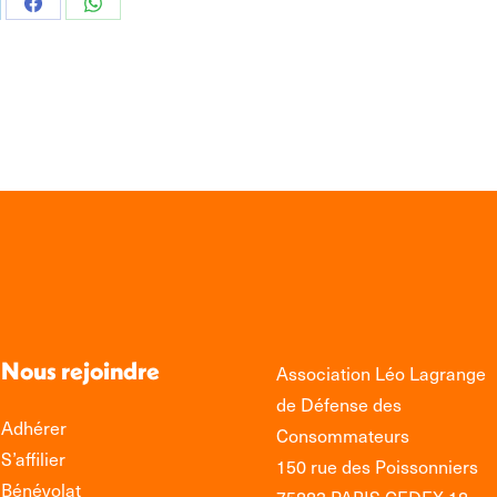
tager
Partager
Partager
sur
sur
edIn
Facebook
WhatsApp
Nous rejoindre
Association Léo Lagrange
de Défense des
Adhérer
Consommateurs
S’affilier
150 rue des Poissonniers
Bénévolat
75883 PARIS CEDEX 18