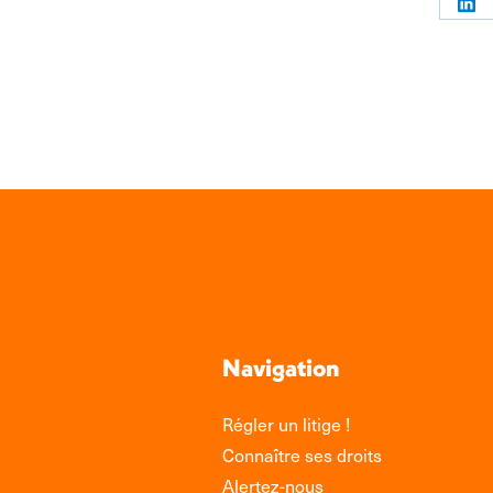
Par
sur
Link
Navigation
Régler un litige !
Connaître ses droits
Alertez-nous