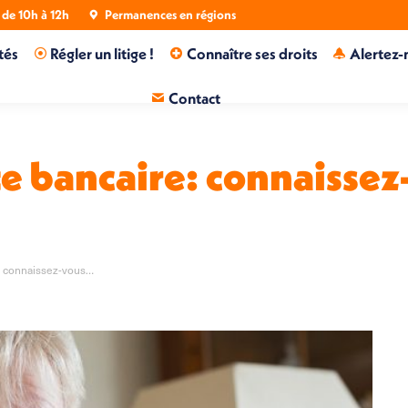
de 10h à 12h
Permanences en régions
tés
Régler un litige !
Connaître ses droits
Alertez-
Contact
e bancaire: connaissez
e: connaissez-vous…