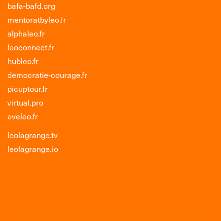
bafa-bafd.org
mentoratbyleo.fr
alphaleo.fr
leoconnect.fr
hubleo.fr
democratie-courage.fr
picuptour.fr
virtual.pro
eveleo.fr
leolagrange.tv
leolagrange.io