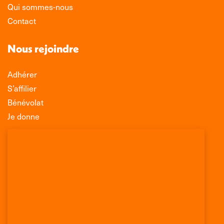
Qui sommes-nous
Contact
Nous rejoindre
Adhérer
S’affilier
Bénévolat
Je donne
Association Léo Lagrange de Défense des
Consommateurs
150 rue des Poissonniers
75883 PARIS CEDEX 18
Permanences
01 53 09 00 29