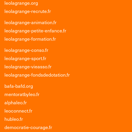
leolagrange.org
leolagrange-recrute.fr
leolagrange-animation.fr
leolagrange-petite-enfance.fr
leolagrange-formation.fr
leolagrange-conso.fr
leolagrange-sport.fr
leolagrange-vieasso.fr
leolagrange-fondsdedotation.fr
bafa-bafd.org
mentoratbyleo.fr
alphaleo.fr
leoconnect.fr
hubleo.fr
democratie-courage.fr