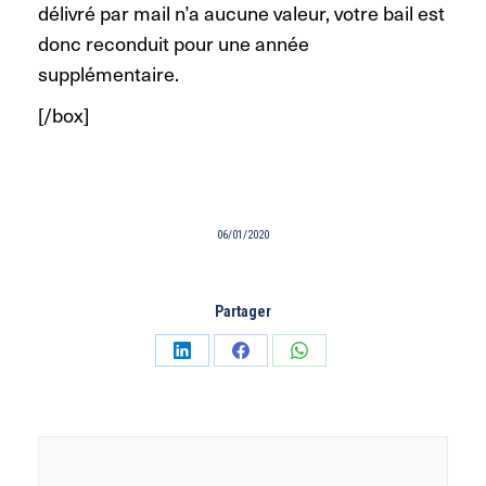
délivré par mail n’a aucune valeur, votre bail est
donc reconduit pour une année
supplémentaire.
[/box]
06/01/2020
Partager
Partager
Partager
Partager
sur
sur
sur
LinkedIn
Facebook
WhatsApp