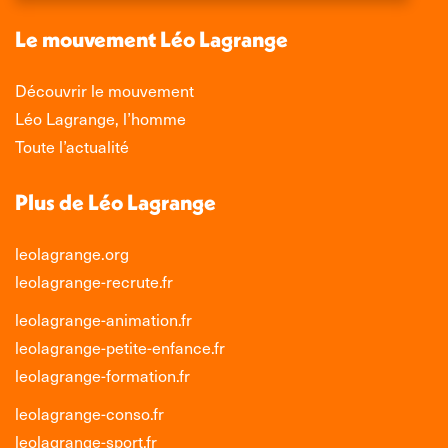
une
une
une
une
nouvelle
nouvelle
nouvelle
nouvelle
Le mouvement Léo Lagrange
fenêtre
fenêtre
fenêtre
fenêtre
Découvrir le mouvement
Léo Lagrange, l’homme
Toute l’actualité
Plus de Léo Lagrange
leolagrange.org
leolagrange-recrute.fr
leolagrange-animation.fr
leolagrange-petite-enfance.fr
leolagrange-formation.fr
leolagrange-conso.fr
leolagrange-sport.fr