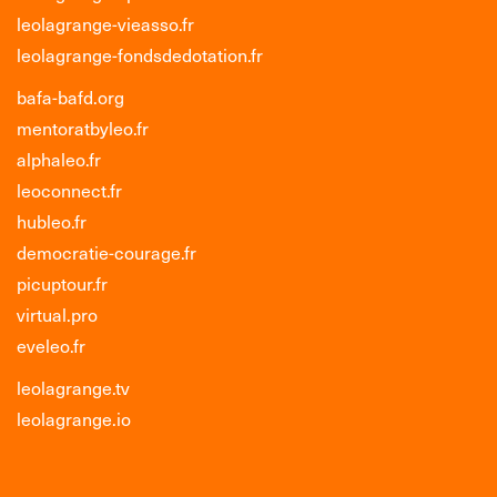
leolagrange-vieasso.fr
leolagrange-fondsdedotation.fr
bafa-bafd.org
mentoratbyleo.fr
alphaleo.fr
leoconnect.fr
hubleo.fr
democratie-courage.fr
picuptour.fr
virtual.pro
eveleo.fr
leolagrange.tv
leolagrange.io