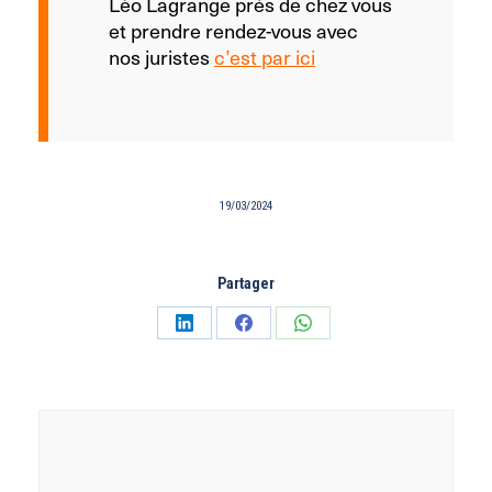
Léo Lagrange près de chez vous
et prendre rendez-vous avec
nos juristes
c’est par ici
19/03/2024
Partager
Partager
Partager
Partager
sur
sur
sur
LinkedIn
Facebook
WhatsApp