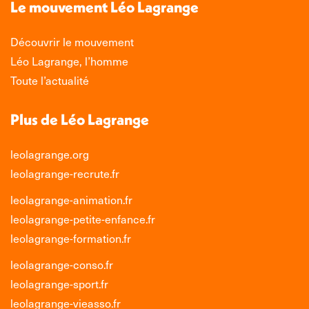
Le mouvement Léo Lagrange
fenêtre
fenêtre
fenêtre
fenêtre
Découvrir le mouvement
Léo Lagrange, l’homme
Toute l’actualité
Plus de Léo Lagrange
leolagrange.org
leolagrange-recrute.fr
leolagrange-animation.fr
leolagrange-petite-enfance.fr
leolagrange-formation.fr
leolagrange-conso.fr
leolagrange-sport.fr
leolagrange-vieasso.fr