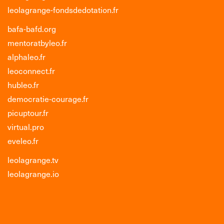
leolagrange-fondsdedotation.fr
bafa-bafd.org
mentoratbyleo.fr
alphaleo.fr
leoconnect.fr
hubleo.fr
democratie-courage.fr
picuptour.fr
virtual.pro
eveleo.fr
leolagrange.tv
leolagrange.io