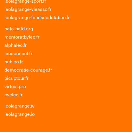
leolagrange-sport.fr
leolagrange-vieasso.fr
leolagrange-fondsdedotation.fr
bafa-bafd.org
mentoratbyleo.fr
alphaleo.fr
leoconnect.fr
hubleo.fr
democratie-courage.fr
picuptour.fr
virtual.pro
eveleo.fr
leolagrange.tv
leolagrange.io