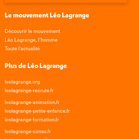
une
une
une
une
nouvelle
nouvelle
nouvelle
nouvelle
Le mouvement Léo Lagrange
fenêtre
fenêtre
fenêtre
fenêtre
Découvrir le mouvement
Léo Lagrange, l’homme
Toute l’actualité
Plus de Léo Lagrange
leolagrange.org
leolagrange-recrute.fr
leolagrange-animation.fr
leolagrange-petite-enfance.fr
leolagrange-formation.fr
leolagrange-conso.fr