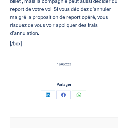
billet , mais la compagnie peut aussi décider du
report de votre vol. Si vous décidez d’annuler
malgré la proposition de report opéré, vous
risquez de vous voir appliquer des frais
d’annulation.
[/box]
18/03/2020
Partager
Partager
Partager
Partager
sur
sur
sur
LinkedIn
Facebook
WhatsApp