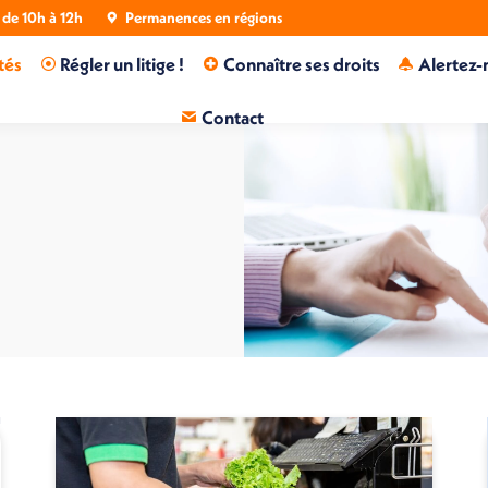
de 10h à 12h
Permanences en régions
tés
Régler un litige !
Connaître ses droits
Alertez-
Contact