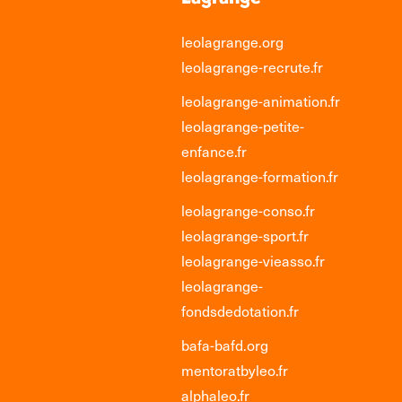
leolagrange.org
leolagrange-recrute.fr
leolagrange-animation.fr
leolagrange-petite-
enfance.fr
leolagrange-formation.fr
leolagrange-conso.fr
leolagrange-sport.fr
leolagrange-vieasso.fr
leolagrange-
fondsdedotation.fr
bafa-bafd.org
mentoratbyleo.fr
alphaleo.fr