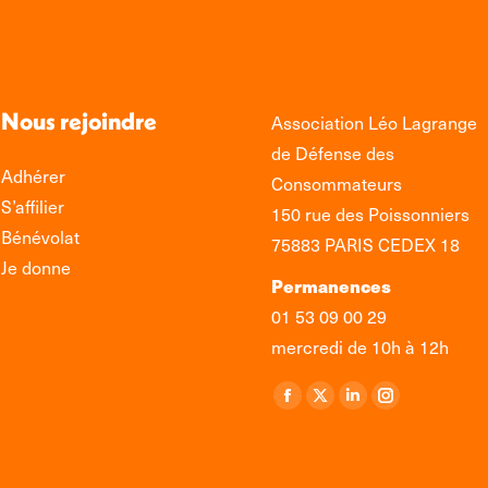
Nous rejoindre
Association Léo Lagrange
de Défense des
Adhérer
Consommateurs
S’affilier
150 rue des Poissonniers
Bénévolat
75883 PARIS CEDEX 18
Je donne
Permanences
01 53 09 00 29
mercredi de 10h à 12h
Retrouvez-nous sur :
La
La
La
La
page
page
page
page
Facebook
X
LinkedIn
Instagram