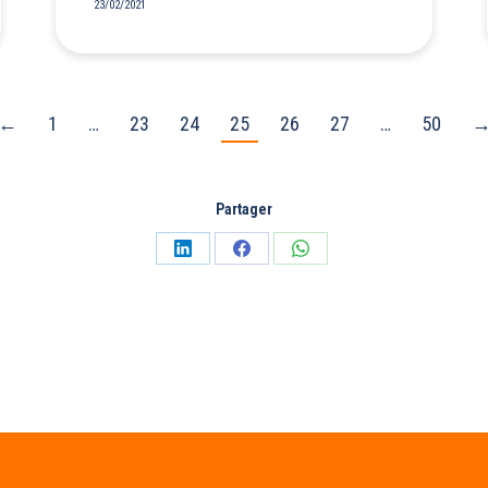
23/02/2021
←
1
…
23
24
25
26
27
…
50
Partager
Partager
Partager
Partager
sur
sur
sur
LinkedIn
Facebook
WhatsApp