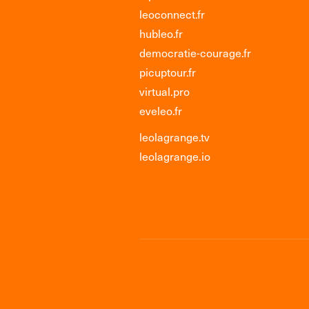
leoconnect.fr
hubleo.fr
democratie-courage.fr
picuptour.fr
virtual.pro
eveleo.fr
leolagrange.tv
leolagrange.io