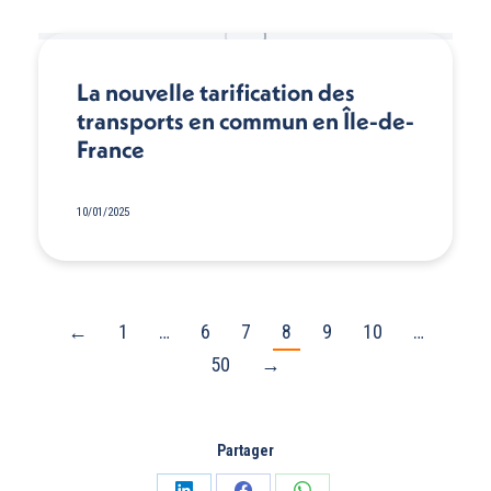
La nouvelle tarification des
transports en commun en Île-de-
France
10/01/2025
←
1
…
6
7
8
9
10
…
50
→
Partager