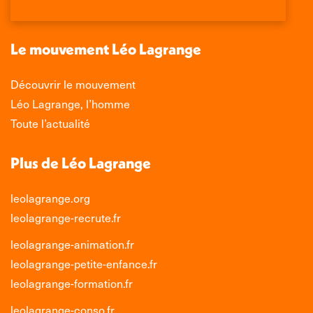
dans
dans
dans
dans
une
une
une
une
nouvelle
nouvelle
nouvelle
nouvelle
Le mouvement Léo Lagrange
fenêtre
fenêtre
fenêtre
fenêtre
Découvrir le mouvement
Léo Lagrange, l’homme
Toute l’actualité
Plus de Léo Lagrange
leolagrange.org
leolagrange-recrute.fr
leolagrange-animation.fr
leolagrange-petite-enfance.fr
leolagrange-formation.fr
leolagrange-conso.fr