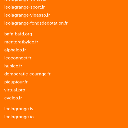
leolagrange-sport.fr
leolagrange-vieasso.fr
leolagrange-fondsdedotation.fr
bafa-bafd.org
mentoratbyleo.fr
alphaleo.fr
leoconnect.fr
hubleo.fr
democratie-courage.fr
picuptour.fr
virtual.pro
eveleo.fr
leolagrange.tv
leolagrange.io